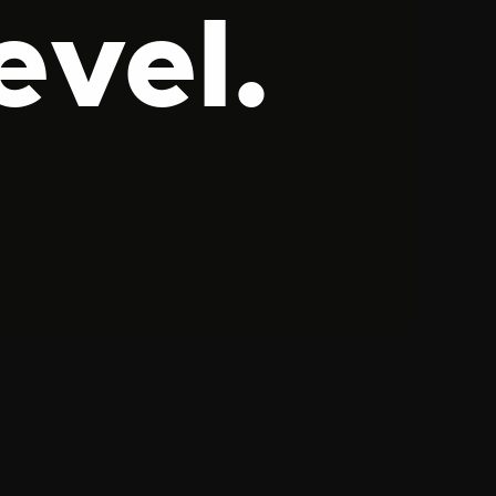
evel.